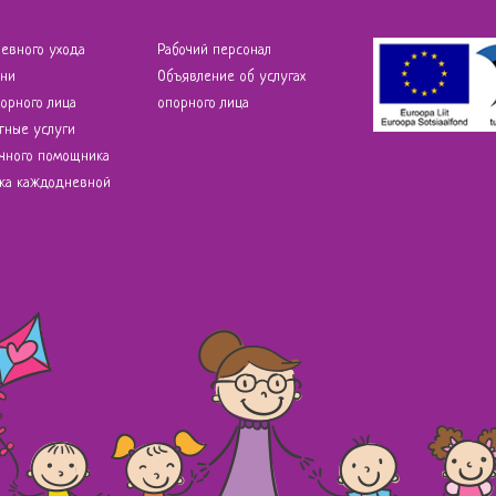
невного ухода
Рабочий персонал
яни
Объявление об услугах
порного лица
опорного лица
тные услуги
ичного помощника
ка каждодневной